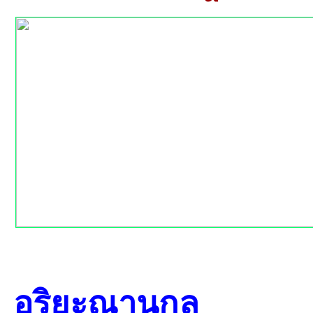
อริยะณานกุล