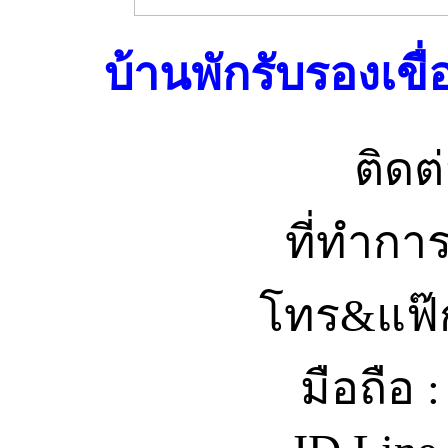
บ้านพักรับรองเขื
ติด
ที่ทำการ
โทร&แฟ๊ก
มือถือ 