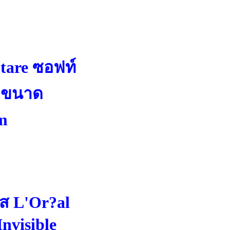
tare ซอฟท์
น ขนาด
m
ีส L'Or?al
nvisible