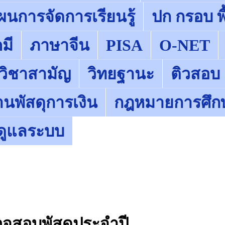
ผนการจัดการเรียนรู้
ปก กรอบ พื
มี
ภาษาจีน
PISA
O-NET
 วิชาสามัญ
วิทยฐานะ
ติวสอบ
านพัสดุการเงิน
กฎหมายการศึก
ู้ดูแลระบบ
วจสอบพัสดุประจำปี