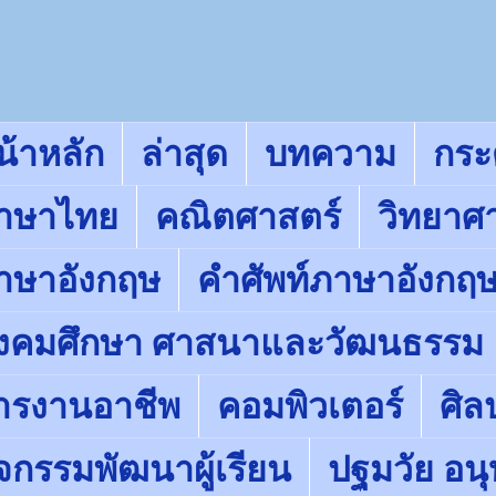
น้าหลัก
ล่าสุด
บทความ
กร
าษาไทย
คณิตศาสตร์
วิทยาศ
าษาอังกฤษ
คำศัพท์ภาษาอังกฤ
ังคมศึกษา ศาสนาและวัฒนธรรม
ารงานอาชีพ
คอมพิวเตอร์
ศิล
ิจกรรมพัฒนาผู้เรียน
ปฐมวัย อน