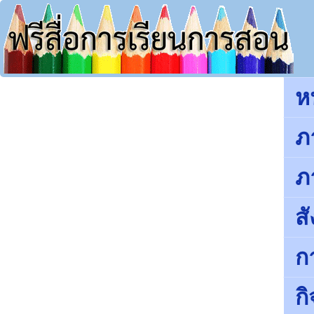
ห
ภ
ภ
ส
ก
ก