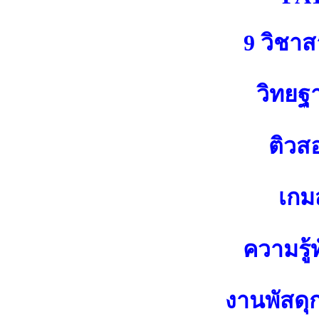
9 วิชา
วิทยฐ
ติวส
เกมส
ความรู้ท
งานพัสดุ