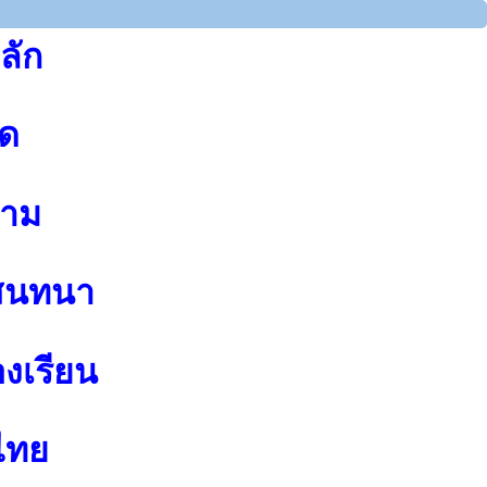
ลัก
ุด
าม
สนทนา
องเรียน
ไทย