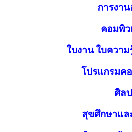
การงาน
คอมพิว
ใบงาน ใบความร
โปรแกรมคอม
ศิล
สุขศึกษาแล