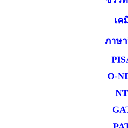
เคม
ภาษา
PIS
O-N
NT
GA
PA