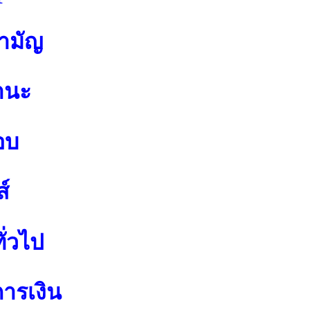
สามัญ
านะ
อบ
์
ั่วไป
การเงิน