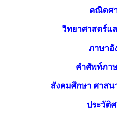
คณิตศา
วิทยาศาสตร์แ
ภาษาอั
คำศัพท์ภา
สังคมศึกษา ศาส
ประวัติศ