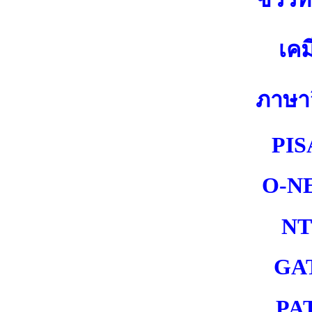
เคม
ภาษา
PIS
O-N
NT
GA
PA