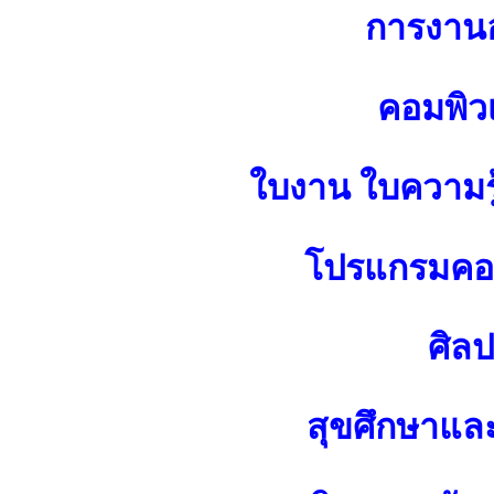
การงาน
คอมพิว
ใบงาน ใบความร
โปรแกรมคอม
ศิล
สุขศึกษาแล