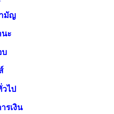
สามัญ
านะ
อบ
์
ั่วไป
การเงิน