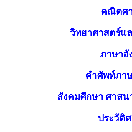
คณิตศา
วิทยาศาสตร์แ
ภาษาอั
คำศัพท์ภา
สังคมศึกษา ศาส
ประวัติศ