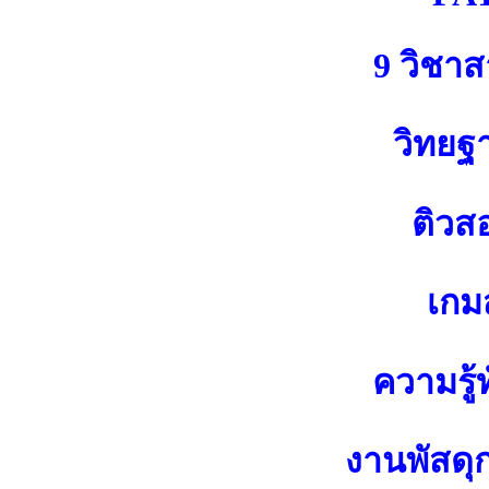
9 วิชา
วิทยฐ
ติวส
เกมส
ความรู้ท
งานพัสดุ