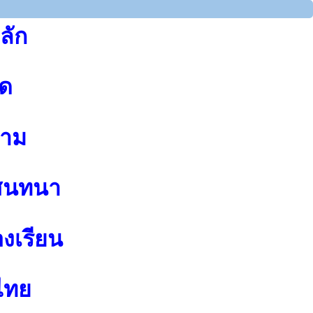
ลัก
ุด
าม
สนทนา
องเรียน
ไทย