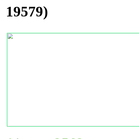
19579)