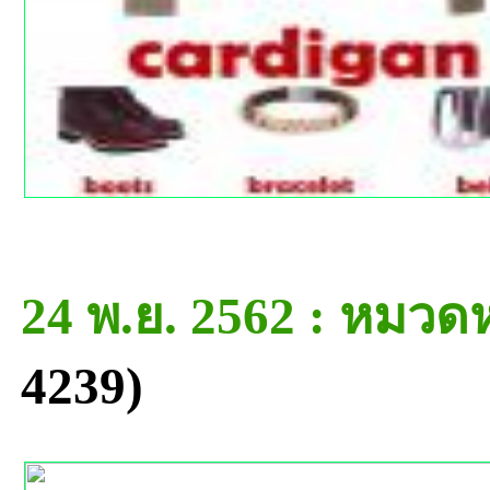
24 พ.ย. 2562 : หมวด
4239)