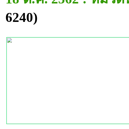
6240)