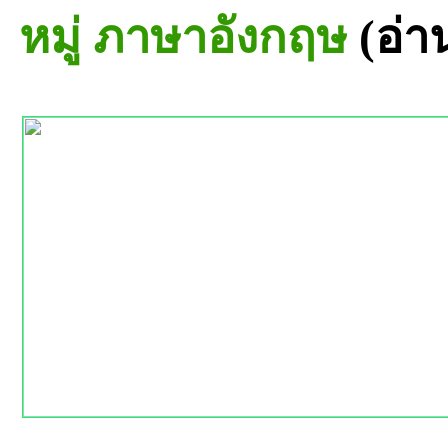
หมู่ ภาษาอังกฤษ
(อ่า