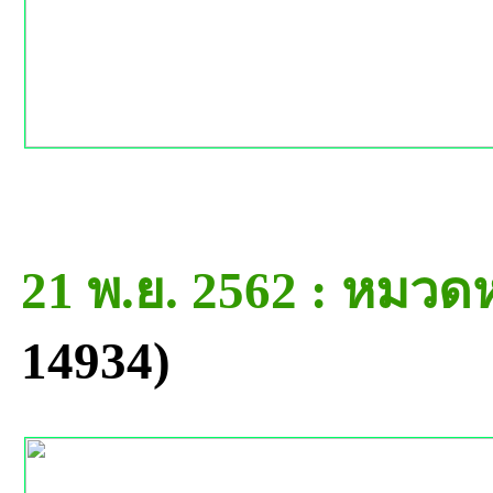
21 พ.ย. 2562 : หมวด
14934)