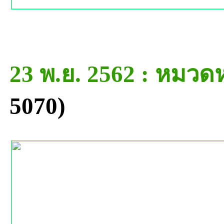
23 พ.ย. 2562 : หมวด
5070)