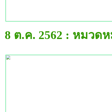
8 ต.ค. 2562 : หมวดห