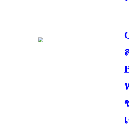
ส
ห
เ