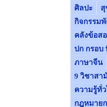
ศิลปะ
ส
กิจกรรมพั
คลังข้อส
ปก กรอบ พ
ภาษาจีน
9 วิชาสา
ความรู้ทั่
กฎหมายก