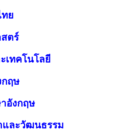
ไทย
สตร์
ละเทคโนโลยี
งกฤษ
ษาอังกฤษ
นาและวัฒนธรรม