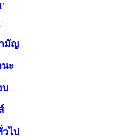
T
T
สามัญ
านะ
อบ
์
ั่วไป