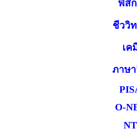
ฟิสิก
ชีววิ
เคม
ภาษา
PIS
O-N
NT