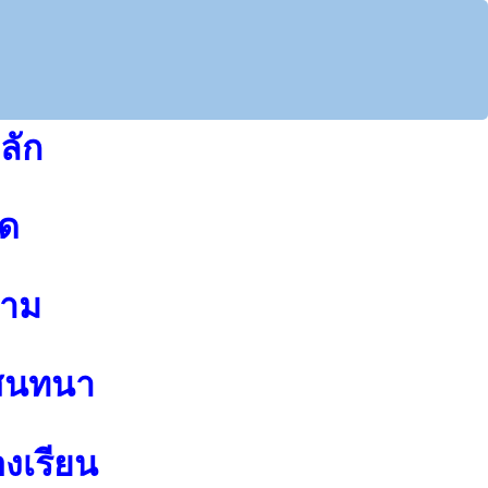
ลัก
ุด
าม
สนทนา
องเรียน