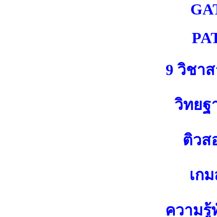
GA
PA
9 วิชา
วิทยฐ
ติวส
เกมส
ความรู้ท