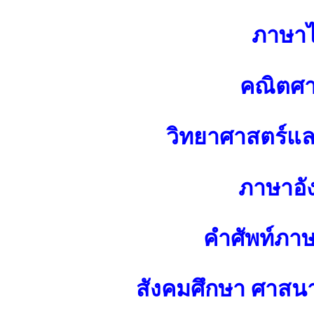
ภาษา
คณิตศา
วิทยาศาสตร์แ
ภาษาอั
คำศัพท์ภา
สังคมศึกษา ศาส