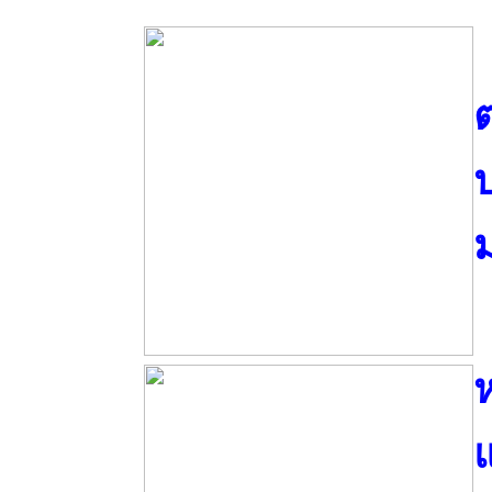
ต
ม
ห