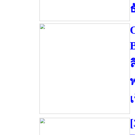
ธ
ล
พ
[