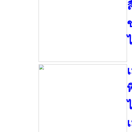
ล
ข
ไ
เ
พ
ไ
เ