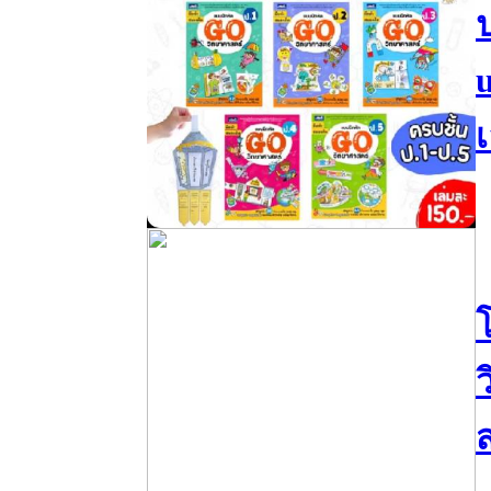
ป
เ
โ