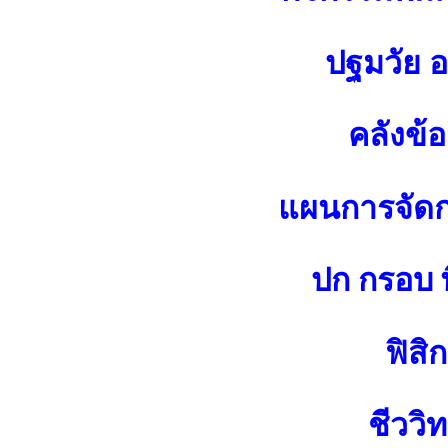
ปฐมวัย 
คลังข้
แผนการจัดกา
ปก กรอบ พ
ฟิสิก
ชีววิ