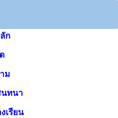
ลัก
ุด
าม
สนทนา
องเรียน