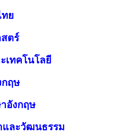
ไทย
สตร์
ละเทคโนโลยี
งกฤษ
ษาอังกฤษ
นาและวัฒนธรรม