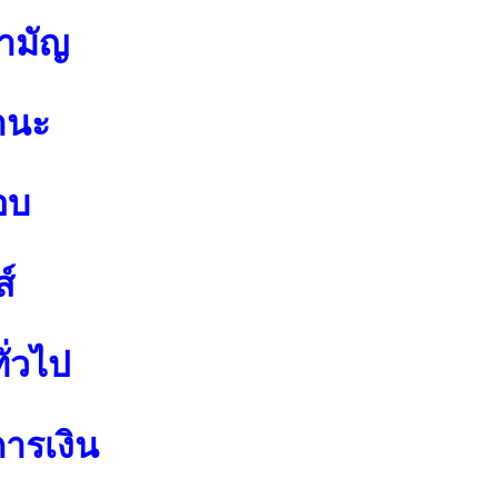
สามัญ
านะ
อบ
์
ั่วไป
การเงิน