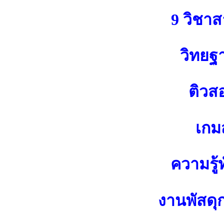
9 วิชา
วิทยฐ
ติวส
เกมส
ความรู้ท
งานพัสดุ