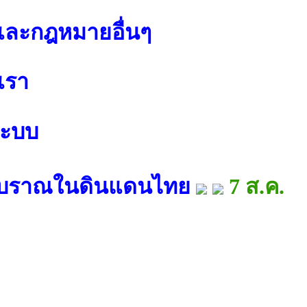
ละกฎหมายอื่นๆ
เรา
ระบบ
ัฐโบราณในดินแดนไทย
7 ส.ค.