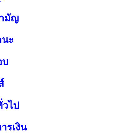
สามัญ
านะ
อบ
์
ั่วไป
การเงิน