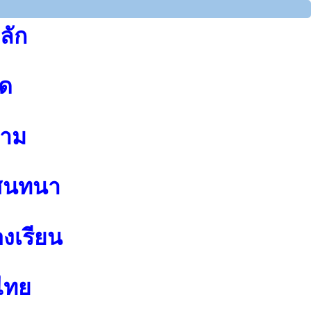
ลัก
ุด
าม
สนทนา
องเรียน
ไทย