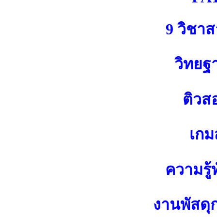
9 วิชา
วิทยฐ
ติวส
เกมส
ความรู้ท
งานพัสดุ