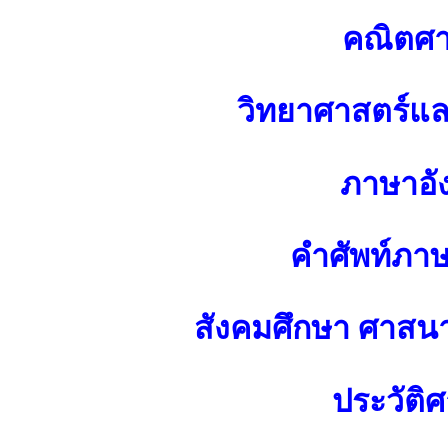
คณิตศา
วิทยาศาสตร์แ
ภาษาอั
คำศัพท์ภา
สังคมศึกษา ศาส
ประวัติศ