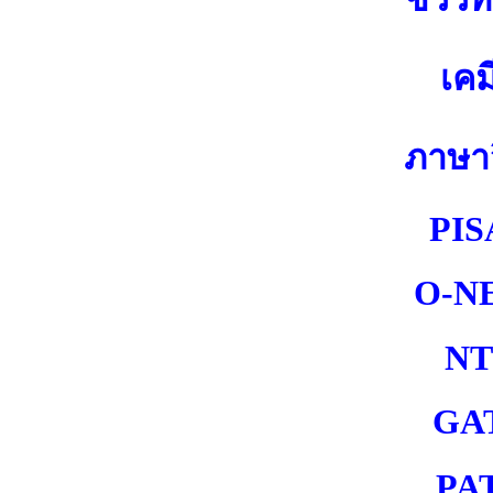
เคม
ภาษา
PIS
O-N
NT
GA
PA