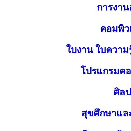
การงาน
คอมพิว
ใบงาน ใบความร
โปรแกรมคอม
ศิล
สุขศึกษาแล